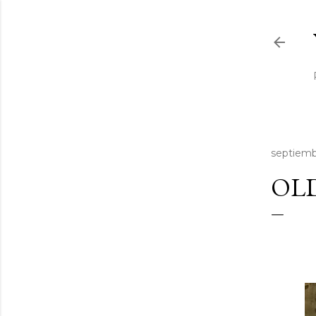
septiemb
OLD