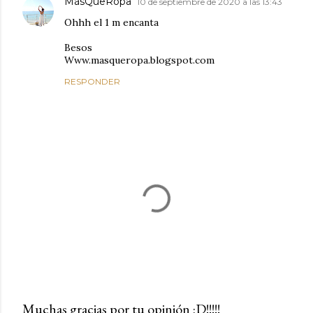
MásQueRopa
10 de septiembre de 2020 a las 13:43
Ohhh el 1 m encanta
Besos
Www.masqueropa.blogspot.com
RESPONDER
Muchas gracias por tu opinión :D!!!!!