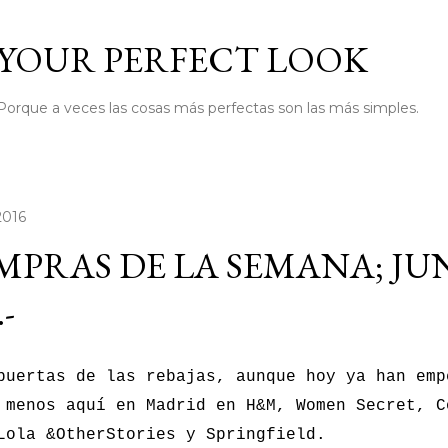
Ir al contenido principal
YOUR PERFECT LOOK
Porque a veces las cosas más perfectas son las más simples.
 2016
PRAS DE LA SEMANA; JU
.-
puertas de las rebajas, aunque hoy ya han emp
 menos aquí en Madrid en H&M, Women Secret, C
Lola &OtherStories y Springfield.