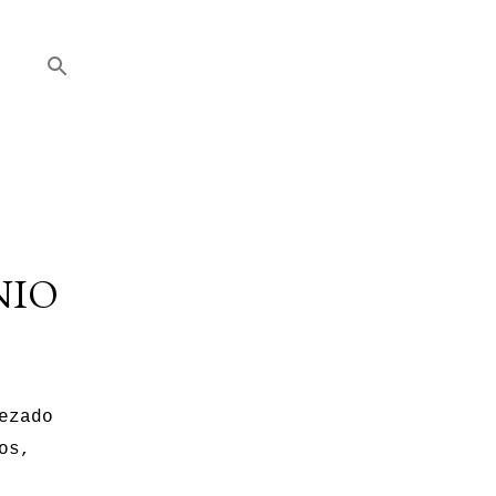
NIO
ezado
os,