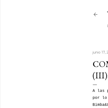
junio 17,
COM
(III)
A las 
por lo
Bimba&