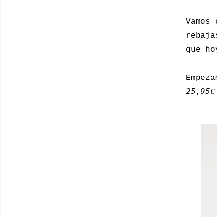
Vamos 
rebaja
que ho
Empeza
25,95
€