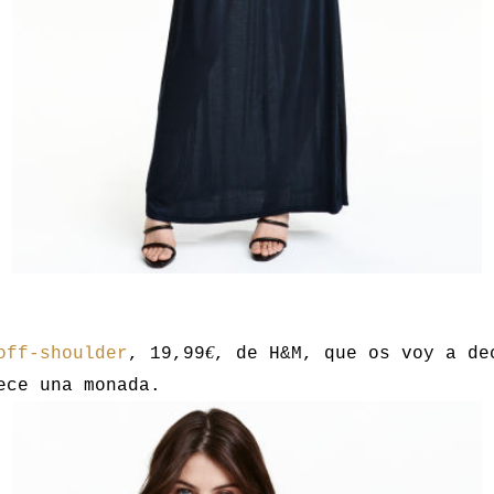
€
off-shoulder
, 19,99
, de H&M, que os voy a de
ece una monada.